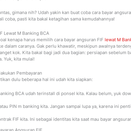
 tuntas, gimana nih? Udah yakin kan buat coba cara bayar angsur
li coba, pasti kita bakal ketagihan sama kemudahannya!
IF Lewat M Banking BCA
 soal kenapa harus memilih cara bayar angsuran FIF
lewat M Ban
ke dalam caranya. Gak perlu khawatir, meskipun awalnya terdenga
get kok. Kita bakal bagi jadi dua bagian: persiapan sebelum b
 Yuk, kita mulai!
lakukan Pembayaran
tikan dulu beberapa hal ini udah kita siapkan:
banking BCA udah terinstall di ponsel kita. Kalau belum, yuk dow
tau PIN m banking kita. Jangan sampai lupa ya, karena ini pent
trak FIF kita. Ini sebagai identitas kita saat mau bayar angsura
ayaran Angsuran FIF