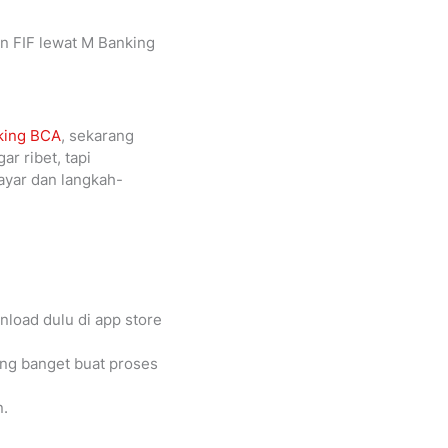
an FIF lewat M Banking
king BCA
, sekarang
r ribet, tapi
ayar dan langkah-
nload dulu di app store
ing banget buat proses
n.