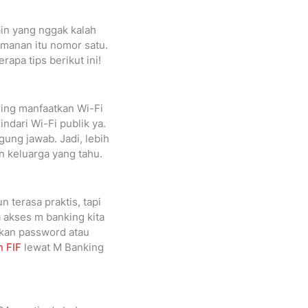
ain yang nggak kalah
amanan itu nomor satu.
apa tips berikut ini!
ering manfaatkan Wi-Fi
ndari Wi-Fi publik ya.
gung jawab. Jadi, lebih
n keluarga yang tahu.
 terasa praktis, tapi
sa akses m banking kita
lkan password atau
n FIF
lewat M Banking