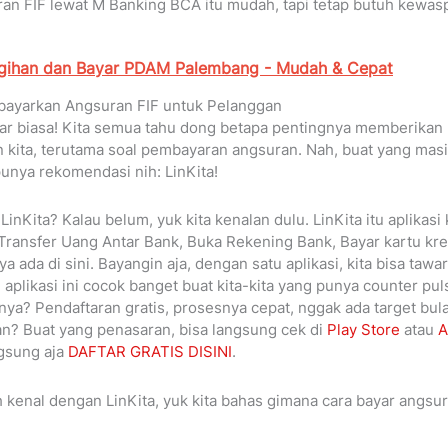
uran FIF lewat M Banking BCA itu mudah, tapi tetap butuh kewasp
gihan dan Bayar PDAM Palembang - Mudah & Cepat
ayarkan Angsuran FIF untuk Pelanggan
uar biasa! Kita semua tahu dong betapa pentingnya memberikan
kita, terutama soal pembayaran angsuran. Nah, buat yang mas
 punya rekomendasi nih: LinKita!
inKita? Kalau belum, yuk kita kenalan dulu. LinKita itu aplikas
r Transfer Uang Antar Bank, Buka Rekening Bank, Bayar kartu kr
ada di sini. Bayangin aja, dengan satu aplikasi, kita bisa tawa
, aplikasi ini cocok banget buat kita-kita yang punya counter pul
ya? Pendaftaran gratis, prosesnya cepat, nggak ada target bul
kan? Buat yang penasaran, bisa langsung cek di
Play Store
atau
A
ngsung aja
DAFTAR GRATIS DISINI
.
 kenal dengan LinKita, yuk kita bahas gimana cara bayar angsur