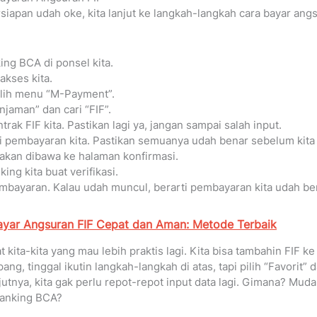
siapan udah oke, kita lanjut ke langkah-langkah cara bayar ang
ing BCA di ponsel kita.
kses kita.
ilih menu “M-Payment”.
injaman” dan cari “FIF”.
ak FIF kita. Pastikan lagi ya, jangan sampai salah input.
 pembayaran kita. Pastikan semuanya udah benar sebelum kita l
a akan dibawa ke halaman konfirmasi.
ng kita buat verifikasi.
mbayaran. Kalau udah muncul, berarti pembayaran kita udah ber
ayar Angsuran FIF Cepat dan Aman: Metode Terbaik
at kita-kita yang mau lebih praktis lagi. Kita bisa tambahin FIF ke 
g, tinggal ikutin langkah-langkah di atas, tapi pilih “Favorit” d
tnya, kita gak perlu repot-repot input data lagi. Gimana? Muda
Banking BCA?