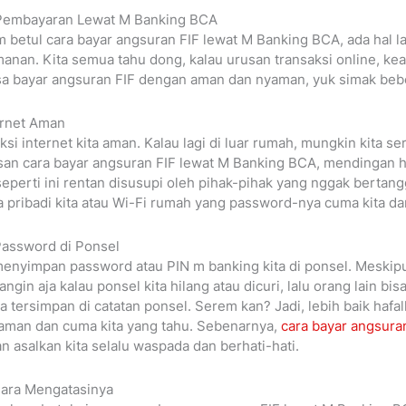
Pembayaran Lewat M Banking BCA
m betul cara bayar angsuran FIF lewat M Banking BCA, ada hal l
manan. Kita semua tahu dong, kalau urusan transaksi online, ke
isa bayar angsuran FIF dengan aman dan nyaman, yuk simak beber
ernet Aman
si internet kita aman. Kalau lagi di luar rumah, mungkin kita s
usan cara bayar angsuran FIF lewat M Banking BCA, mendingan hi
eperti ini rentan disusupi oleh pihak-pihak yang nggak bertang
a pribadi kita atau Wi-Fi rumah yang password-nya cuma kita da
assword di Ponsel
enyimpan password atau PIN m banking kita di ponsel. Meskipun
angin aja kalau ponsel kita hilang atau dicuri, lalu orang lain bi
 tersimpan di catatan ponsel. Serem kan? Jadi, lebih baik hafa
 aman dan cuma kita yang tahu. Sebenarnya,
cara bayar angsura
 asalkan kita selalu waspada dan berhati-hati.
ara Mengatasinya