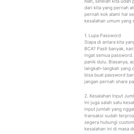
Nah, setelah kita udah
dari kita yang pernah 
pernah kok alami hal se
kesalahan umum yang se
1. Lupa Password
Siapa di antara kita y
BCA? Pasti banyak, kan
ingat semua password. 
panik dulu. Biasanya, a
langkah-langkah yang di
bisa buat password baru
jangan pernah share pa
2. Kesalahan Input Ju
Ini juga salah satu kes
input jumlah yang ngga
transaksi sudah terpro
segera hubungi custome
kesalahan ini di masa 