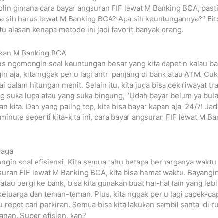
olin gimana cara bayar angsuran FIF lewat M Banking BCA, pasti 
a sih harus lewat M Banking BCA? Apa sih keuntungannya?” Eits,
tu alasan kenapa metode ini jadi favorit banyak orang.
kan M Banking BCA
us ngomongin soal keuntungan besar yang kita dapetin kalau ba
 aja, kita nggak perlu lagi antri panjang di bank atau ATM. Cuk
i dalam hitungan menit. Selain itu, kita juga bisa cek riwayat tra
ng suka lupa atau yang suka bingung, “Udah bayar belum ya bulan
kita. Dan yang paling top, kita bisa bayar kapan aja, 24/7! Jad
 minute seperti kita-kita ini, cara bayar angsuran FIF lewat M Ba
naga
ngin soal efisiensi. Kita semua tahu betapa berharganya waktu 
uran FIF lewat M Banking BCA, kita bisa hemat waktu. Bayangi
 atau pergi ke bank, bisa kita gunakan buat hal-hal lain yang leb
keluarga dan teman-teman. Plus, kita nggak perlu lagi capek-ca
repot cari parkiran. Semua bisa kita lakukan sambil santai di ru
anan. Super efisien, kan?