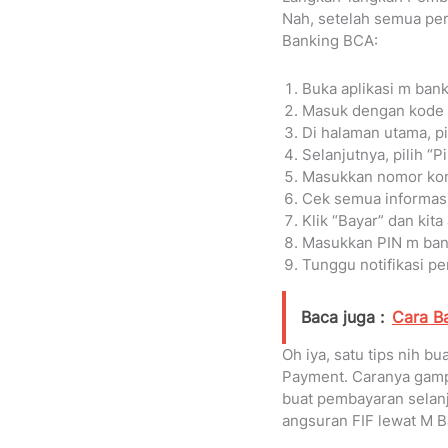
Nah, setelah semua per
Banking BCA:
Buka aplikasi m bank
Masuk dengan kode a
Di halaman utama, p
Selanjutnya, pilih “P
Masukkan nomor kontr
Cek semua informasi
Klik “Bayar” dan kit
Masukkan PIN m banki
Tunggu notifikasi pe
Baca juga :
Cara B
Oh iya, satu tips nih bu
Payment. Caranya gampan
buat pembayaran selanju
angsuran FIF lewat M 