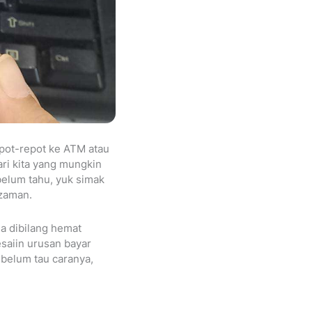
epot-repot ke ATM atau
ri kita yang mungkin
belum tahu, yuk simak
 zaman.
a dibilang hemat
esaiin urusan bayar
 belum tau caranya,