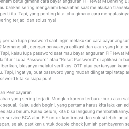
 paham betul gimana cara bayar angsuran FIF lewat M Banking B
atau bahkan sering mengalami kesalahan saat melakukan transak
perti itu. Tapi, yang penting kita tahu gimana cara mengatasinya
ring terjadi dan solusinya!
ang pernah lupa password saat ingin melakukan cara bayar angsu
? Memang sih, dengan banyaknya aplikasi dan akun yang kita pu
Tapi, kalau lupa password saat mau bayar angsuran FIF lewat 
da fitur “Lupa Password” atau “Reset Password” di aplikasi m bank
berikan, biasanya melalui verifikasi OTP atau pertanyaan keama
. Tapi, ingat ya, buat password yang mudah diingat tapi tetap 
ssword kita ke siapa pun!
mlah Pembayaran
alahan yang sering terjadi. Mungkin karena terburu-buru atau sal
k sesuai. Kalau udah begini, yang pertama harus kita lakukan a
ses atau belum. Kalau belum, kita bisa langsung membatalkannya
r service BCA atau FIF untuk konfirmasi dan solusi lebih lanj
depan, selalu pastikan untuk double check jumlah pembayaran s