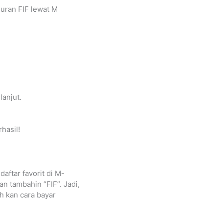
suran FIF lewat M
anjut.
hasil!
daftar favorit di M-
an tambahin “FIF”. Jadi,
h kan cara bayar