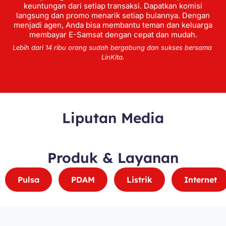
keuntungan dari setiap transaksi. Dapatkan komisi
langsung dan promo menarik setiap bulannya. Dengan
menjadi agen, Anda bisa membantu teman dan keluarga
membayar E-Samsat dengan cepat dan mudah.
Lebih dari 14 ribu orang sudah bergabung dan sukses bersama
LinKita.
Liputan Media
Produk & Layanan
Pulsa
PDAM
Listrik
Internet