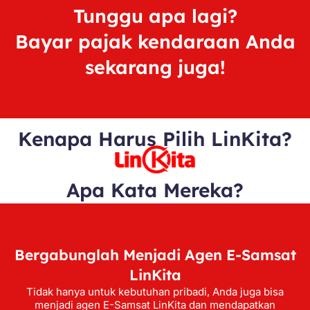
Tunggu apa lagi?
Bayar pajak kendaraan Anda
sekarang juga!
Kenapa Harus Pilih LinKita?
Apa Kata Mereka?
Bergabunglah Menjadi Agen E-Samsat
LinKita
Tidak hanya untuk kebutuhan pribadi, Anda juga bisa
menjadi agen E-Samsat LinKita dan mendapatkan