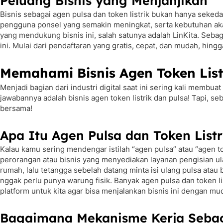
Peluang Bisnis yang Menjanjikan
Bisnis sebagai agen pulsa dan token listrik bukan hanya seke
pengguna ponsel yang semakin meningkat, serta kebutuhan akan 
yang mendukung bisnis ini, salah satunya adalah LinKita. Seba
ini. Mulai dari pendaftaran yang gratis, cepat, dan mudah, hingg
Memahami Bisnis Agen Token List
Menjadi bagian dari industri digital saat ini sering kali membuat
jawabannya adalah bisnis agen token listrik dan pulsa! Tapi, seb
bersama!
Apa Itu Agen Pulsa dan Token Listr
Kalau kamu sering mendengar istilah “agen pulsa” atau “agen tok
perorangan atau bisnis yang menyediakan layanan pengisian ula
rumah, lalu tetangga sebelah datang minta isi ulang pulsa atau b
nggak perlu punya warung fisik. Banyak agen pulsa dan token li
platform untuk kita agar bisa menjalankan bisnis ini dengan mu
Bagaimana Mekanisme Kerja Seba