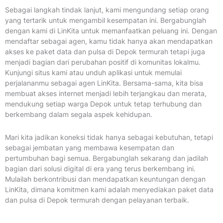
Sebagai langkah tindak lanjut, kami mengundang setiap orang
yang tertarik untuk mengambil kesempatan ini. Bergabunglah
dengan kami di LinKita untuk memanfaatkan peluang ini. Dengan
mendaftar sebagai agen, kamu tidak hanya akan mendapatkan
akses ke paket data dan pulsa di Depok termurah tetapi juga
menjadi bagian dari perubahan positif di komunitas lokalmu.
Kunjungi situs kami atau unduh aplikasi untuk memulai
perjalananmu sebagai agen LinKita. Bersama-sama, kita bisa
membuat akses internet menjadi lebih terjangkau dan merata,
mendukung setiap warga Depok untuk tetap terhubung dan
berkembang dalam segala aspek kehidupan.
Mari kita jadikan koneksi tidak hanya sebagai kebutuhan, tetapi
sebagai jembatan yang membawa kesempatan dan
pertumbuhan bagi semua. Bergabunglah sekarang dan jadilah
bagian dari solusi digital di era yang terus berkembang ini.
Mulailah berkontribusi dan mendapatkan keuntungan dengan
LinKita, dimana komitmen kami adalah menyediakan paket data
dan pulsa di Depok termurah dengan pelayanan terbaik.