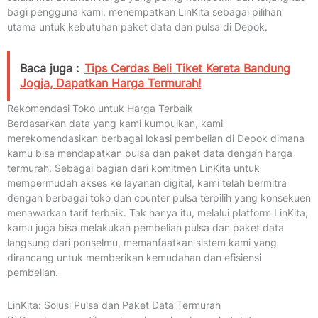
bagi pengguna kami, menempatkan LinKita sebagai pilihan
utama untuk kebutuhan paket data dan pulsa di Depok.
Baca juga :
Tips Cerdas Beli Tiket Kereta Bandung
Jogja, Dapatkan Harga Termurah!
Rekomendasi Toko untuk Harga Terbaik
Berdasarkan data yang kami kumpulkan, kami
merekomendasikan berbagai lokasi pembelian di Depok dimana
kamu bisa mendapatkan pulsa dan paket data dengan harga
termurah. Sebagai bagian dari komitmen LinKita untuk
mempermudah akses ke layanan digital, kami telah bermitra
dengan berbagai toko dan counter pulsa terpilih yang konsekuen
menawarkan tarif terbaik. Tak hanya itu, melalui platform LinKita,
kamu juga bisa melakukan pembelian pulsa dan paket data
langsung dari ponselmu, memanfaatkan sistem kami yang
dirancang untuk memberikan kemudahan dan efisiensi
pembelian.
LinKita: Solusi Pulsa dan Paket Data Termurah