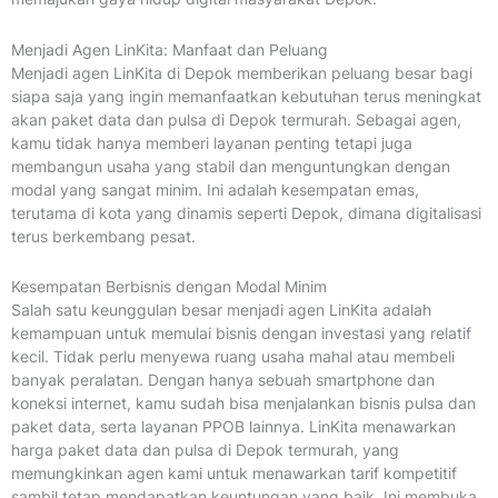
Menjadi Agen LinKita: Manfaat dan Peluang
Menjadi agen LinKita di Depok memberikan peluang besar bagi
siapa saja yang ingin memanfaatkan kebutuhan terus meningkat
akan paket data dan pulsa di Depok termurah. Sebagai agen,
kamu tidak hanya memberi layanan penting tetapi juga
membangun usaha yang stabil dan menguntungkan dengan
modal yang sangat minim. Ini adalah kesempatan emas,
terutama di kota yang dinamis seperti Depok, dimana digitalisasi
terus berkembang pesat.
Kesempatan Berbisnis dengan Modal Minim
Salah satu keunggulan besar menjadi agen LinKita adalah
kemampuan untuk memulai bisnis dengan investasi yang relatif
kecil. Tidak perlu menyewa ruang usaha mahal atau membeli
banyak peralatan. Dengan hanya sebuah smartphone dan
koneksi internet, kamu sudah bisa menjalankan bisnis pulsa dan
paket data, serta layanan PPOB lainnya. LinKita menawarkan
harga paket data dan pulsa di Depok termurah, yang
memungkinkan agen kami untuk menawarkan tarif kompetitif
sambil tetap mendapatkan keuntungan yang baik. Ini membuka