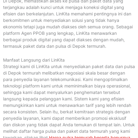
Di Depok, memastikan akses ke pulsa dan paket data yang
terjangkau adalah kunci untuk menjaga koneksi digital yang
efisien dan berkelanjutan. LinKita memahami pentingnya ini dan
berkomitmen untuk menyediakan solusi yang tidak hanya
ekonomis tetapi juga mudah diakses oleh semua orang. Sebagai
platform Agen PPOB yang lengkap, LinKita menawarkan
berbagai produk digital yang dapat diakses dengan mudah,
termasuk paket data dan pulsa di Depok termurah.
Manfaat Langsung dari LinKita
Strategi kami di LinKita untuk menyediakan paket data dan pulsa
di Depok termurah melibatkan negosiasi skala besar dengan
para penyedia layanan telekomunikasi. Kami mengoptimalkan
teknologi platform kami untuk meminimalkan biaya operasional,
sehingga kami dapat menyalurkan penghematan tersebut
langsung kepada pelanggan kami. Sistem kami yang efisien
memungkinkan kami untuk menawarkan tarif yang lebih rendah
secara konsisten. Selain itu, berkat kemitraan strategis dengan
penyedia layanan, kami dapat memberikan promosi eksklusif
dan diskon yang tidak dapat Anda temukan di tempat lain. Untuk
melihat daftar harga pulsa dan paket data termurah yang kami
tawarkan, silakan lihat
Harga pulsa termurah beserta bonusnya