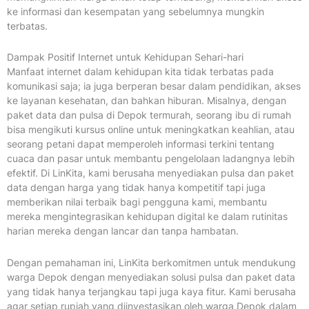
ke informasi dan kesempatan yang sebelumnya mungkin
terbatas.
Dampak Positif Internet untuk Kehidupan Sehari-hari
Manfaat internet dalam kehidupan kita tidak terbatas pada
komunikasi saja; ia juga berperan besar dalam pendidikan, akses
ke layanan kesehatan, dan bahkan hiburan. Misalnya, dengan
paket data dan pulsa di Depok termurah, seorang ibu di rumah
bisa mengikuti kursus online untuk meningkatkan keahlian, atau
seorang petani dapat memperoleh informasi terkini tentang
cuaca dan pasar untuk membantu pengelolaan ladangnya lebih
efektif. Di LinKita, kami berusaha menyediakan pulsa dan paket
data dengan harga yang tidak hanya kompetitif tapi juga
memberikan nilai terbaik bagi pengguna kami, membantu
mereka mengintegrasikan kehidupan digital ke dalam rutinitas
harian mereka dengan lancar dan tanpa hambatan.
Dengan pemahaman ini, LinKita berkomitmen untuk mendukung
warga Depok dengan menyediakan solusi pulsa dan paket data
yang tidak hanya terjangkau tapi juga kaya fitur. Kami berusaha
agar setiap rupiah yang diinvestasikan oleh warga Depok dalam