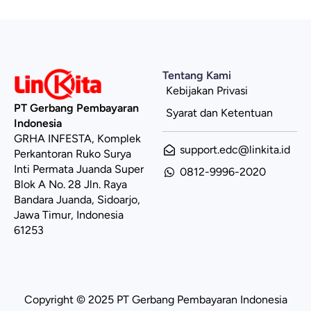
Tentang Kami
Kebijakan Privasi
PT Gerbang Pembayaran
Syarat dan Ketentuan
Indonesia
GRHA INFESTA, Komplek
support.edc@linkita.id
Perkantoran Ruko Surya
Inti Permata Juanda Super
0812-9996-2020
Blok A No. 28 Jln. Raya
Bandara Juanda, Sidoarjo,
Jawa Timur, Indonesia
61253
Copyright © 2025 PT Gerbang Pembayaran Indonesia