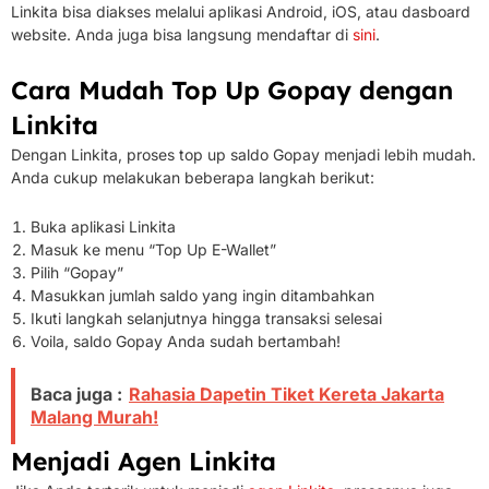
Linkita bisa diakses melalui aplikasi Android, iOS, atau dasboard
website. Anda juga bisa langsung mendaftar di
sini
.
Cara Mudah Top Up Gopay dengan
Linkita
Dengan Linkita, proses top up saldo Gopay menjadi lebih mudah.
Anda cukup melakukan beberapa langkah berikut:
Buka aplikasi Linkita
Masuk ke menu “Top Up E-Wallet”
Pilih “Gopay”
Masukkan jumlah saldo yang ingin ditambahkan
Ikuti langkah selanjutnya hingga transaksi selesai
Voila, saldo Gopay Anda sudah bertambah!
Baca juga :
Rahasia Dapetin Tiket Kereta Jakarta
Malang Murah!
Menjadi Agen Linkita