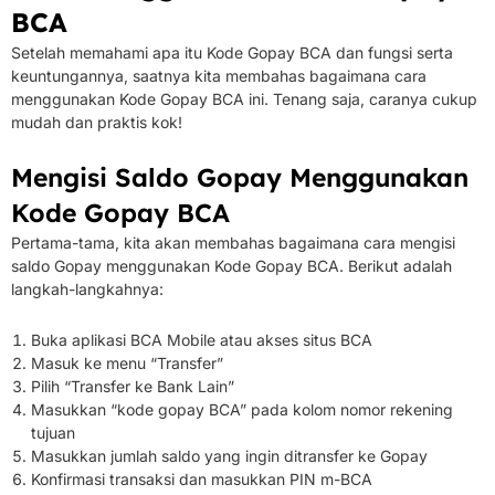
BCA
Setelah memahami apa itu Kode Gopay BCA dan fungsi serta
keuntungannya, saatnya kita membahas bagaimana cara
menggunakan Kode Gopay BCA ini. Tenang saja, caranya cukup
mudah dan praktis kok!
Mengisi Saldo Gopay Menggunakan
Kode Gopay BCA
Pertama-tama, kita akan membahas bagaimana cara mengisi
saldo Gopay menggunakan Kode Gopay BCA. Berikut adalah
langkah-langkahnya:
Buka aplikasi BCA Mobile atau akses situs BCA
Masuk ke menu “Transfer”
Pilih “Transfer ke Bank Lain”
Masukkan “kode gopay BCA” pada kolom nomor rekening
tujuan
Masukkan jumlah saldo yang ingin ditransfer ke Gopay
Konfirmasi transaksi dan masukkan PIN m-BCA