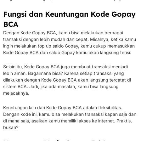
Fungsi dan Keuntungan Kode Gopay
BCA
Dengan Kode Gopay BCA, kamu bisa melakukan berbagai
transaksi dengan lebih mudah dan cepat. Misalnya, ketika kamu
ingin melakukan top up saldo Gopay, kamu cukup memasukkan
Kode Gopay BCA dan saldo Gopay kamu akan langsung terisi.
Selain itu, Kode Gopay BCA juga membuat transaksi menjadi
lebih aman. Bagaimana bisa? Karena setiap transaksi yang
dilakukan dengan Kode Gopay BCA akan langsung tercatat di
sistem BCA. Jadi, jika ada masalah, kamu bisa langsung
melacaknya.
Keuntungan lain dari Kode Gopay BCA adalah fleksibilitas.
Dengan kode ini, kamu bisa melakukan transaksi kapan saja dan
di mana saja, asalkan kamu memiliki akses ke internet. Praktis,
bukan?