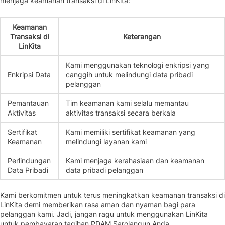
menjaga keamanan transaksi di LinKita:
Keamanan
Transaksi di
Keterangan
LinKita
Kami menggunakan teknologi enkripsi yang
Enkripsi Data
canggih untuk melindungi data pribadi
pelanggan
Pemantauan
Tim keamanan kami selalu memantau
Aktivitas
aktivitas transaksi secara berkala
Sertifikat
Kami memiliki sertifikat keamanan yang
Keamanan
melindungi layanan kami
Perlindungan
Kami menjaga kerahasiaan dan keamanan
Data Pribadi
data pribadi pelanggan
Kami berkomitmen untuk terus meningkatkan keamanan transaksi di
LinKita demi memberikan rasa aman dan nyaman bagi para
pelanggan kami. Jadi, jangan ragu untuk menggunakan LinKita
untuk pembayaran tagihan PDAM Sarolangun Anda.