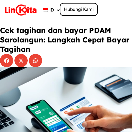
Lewati
ke
Hubungi Kami
ID
konten
Cek tagihan dan bayar PDAM
Sarolangun: Langkah Cepat Bayar
Tagihan