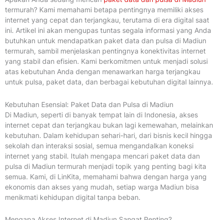
termurah? Kami memahami betapa pentingnya memiliki akses
internet yang cepat dan terjangkau, terutama di era digital saat
ini. Artikel ini akan mengupas tuntas segala informasi yang Anda
butuhkan untuk mendapatkan paket data dan pulsa di Madiun
termurah, sambil menjelaskan pentingnya konektivitas internet
yang stabil dan efisien. Kami berkomitmen untuk menjadi solusi
atas kebutuhan Anda dengan menawarkan harga terjangkau
untuk pulsa, paket data, dan berbagai kebutuhan digital lainnya.
Kebutuhan Esensial: Paket Data dan Pulsa di Madiun
Di Madiun, seperti di banyak tempat lain di Indonesia, akses
internet cepat dan terjangkau bukan lagi kemewahan, melainkan
kebutuhan. Dalam kehidupan sehari-hari, dari bisnis kecil hingga
sekolah dan interaksi sosial, semua mengandalkan koneksi
internet yang stabil. Itulah mengapa mencari paket data dan
pulsa di Madiun termurah menjadi topik yang penting bagi kita
semua. Kami, di LinKita, memahami bahwa dengan harga yang
ekonomis dan akses yang mudah, setiap warga Madiun bisa
menikmati kehidupan digital tanpa beban.
Mengapa Akses Internet di Madiun Sangat Penting?