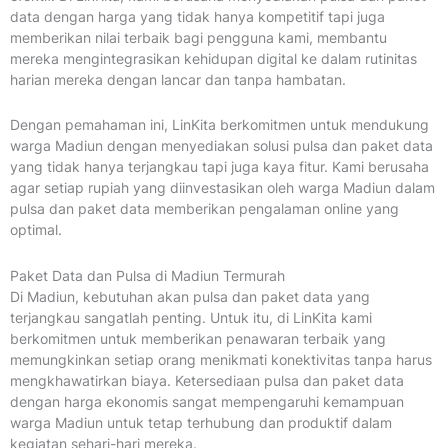
data dengan harga yang tidak hanya kompetitif tapi juga
memberikan nilai terbaik bagi pengguna kami, membantu
mereka mengintegrasikan kehidupan digital ke dalam rutinitas
harian mereka dengan lancar dan tanpa hambatan.
Dengan pemahaman ini, LinKita berkomitmen untuk mendukung
warga Madiun dengan menyediakan solusi pulsa dan paket data
yang tidak hanya terjangkau tapi juga kaya fitur. Kami berusaha
agar setiap rupiah yang diinvestasikan oleh warga Madiun dalam
pulsa dan paket data memberikan pengalaman online yang
optimal.
Paket Data dan Pulsa di Madiun Termurah
Di Madiun, kebutuhan akan pulsa dan paket data yang
terjangkau sangatlah penting. Untuk itu, di LinKita kami
berkomitmen untuk memberikan penawaran terbaik yang
memungkinkan setiap orang menikmati konektivitas tanpa harus
mengkhawatirkan biaya. Ketersediaan pulsa dan paket data
dengan harga ekonomis sangat mempengaruhi kemampuan
warga Madiun untuk tetap terhubung dan produktif dalam
kegiatan sehari-hari mereka.