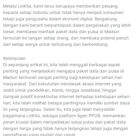
Melalui LinKita, kami terus berupaya memberikan peluang
kepada setiap individu untuk tidak hanya menjadi konsumen
tetapi juga pengusaha dalam ekonomi digital. Bergabung
dengan kami berarti berpartisipasi dalam pergerakan yang lebih
besar, membawa manfaat paket data dan pulsa di Madiun
termurah ke tangan setiap orang, dan membuka potensi penuh
dari setiap warga untuk terhubung dan berkembang.
Kesimpulan
Di sepanjang artikel ini, kita telah menggali berbagai aspek
penting yang menjelaskan mengapa paket data dan pulsa di
Madiun termurah sangat penting bagi kehidupan sehari-hari
masyarakat. Dari kebutuhan mendesak akses internet yang
stabil untuk pendidikan, bisnis, hingga sosialisasi, hingga
dampak positif konektivitas internet terhadap kehidupan sehari-
hari, kita telah melihat betapa pentingnya memiliki sumber daya
ini yang terjangkau. Selain itu, kita juga telah menyelidiki
bagaimana LinKita, sebagai platform Agen PPOB, memainkan
peran krusial dalam menyediakan solusi pulsa dan paket data
dengan harga yang tidak hanya terjangkau tetapi juga dengan
pendaftaran yang mudah dan cepat.