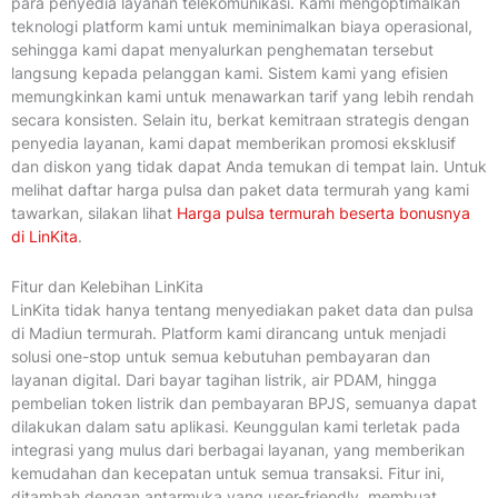
para penyedia layanan telekomunikasi. Kami mengoptimalkan
teknologi platform kami untuk meminimalkan biaya operasional,
sehingga kami dapat menyalurkan penghematan tersebut
langsung kepada pelanggan kami. Sistem kami yang efisien
memungkinkan kami untuk menawarkan tarif yang lebih rendah
secara konsisten. Selain itu, berkat kemitraan strategis dengan
penyedia layanan, kami dapat memberikan promosi eksklusif
dan diskon yang tidak dapat Anda temukan di tempat lain. Untuk
melihat daftar harga pulsa dan paket data termurah yang kami
tawarkan, silakan lihat
Harga pulsa termurah beserta bonusnya
di LinKita
.
Fitur dan Kelebihan LinKita
LinKita tidak hanya tentang menyediakan paket data dan pulsa
di Madiun termurah. Platform kami dirancang untuk menjadi
solusi one-stop untuk semua kebutuhan pembayaran dan
layanan digital. Dari bayar tagihan listrik, air PDAM, hingga
pembelian token listrik dan pembayaran BPJS, semuanya dapat
dilakukan dalam satu aplikasi. Keunggulan kami terletak pada
integrasi yang mulus dari berbagai layanan, yang memberikan
kemudahan dan kecepatan untuk semua transaksi. Fitur ini,
ditambah dengan antarmuka yang user-friendly, membuat