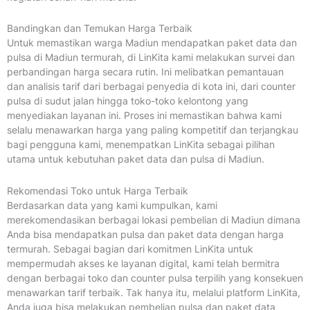
Bandingkan dan Temukan Harga Terbaik
Untuk memastikan warga Madiun mendapatkan paket data dan
pulsa di Madiun termurah, di LinKita kami melakukan survei dan
perbandingan harga secara rutin. Ini melibatkan pemantauan
dan analisis tarif dari berbagai penyedia di kota ini, dari counter
pulsa di sudut jalan hingga toko-toko kelontong yang
menyediakan layanan ini. Proses ini memastikan bahwa kami
selalu menawarkan harga yang paling kompetitif dan terjangkau
bagi pengguna kami, menempatkan LinKita sebagai pilihan
utama untuk kebutuhan paket data dan pulsa di Madiun.
Rekomendasi Toko untuk Harga Terbaik
Berdasarkan data yang kami kumpulkan, kami
merekomendasikan berbagai lokasi pembelian di Madiun dimana
Anda bisa mendapatkan pulsa dan paket data dengan harga
termurah. Sebagai bagian dari komitmen LinKita untuk
mempermudah akses ke layanan digital, kami telah bermitra
dengan berbagai toko dan counter pulsa terpilih yang konsekuen
menawarkan tarif terbaik. Tak hanya itu, melalui platform LinKita,
Anda juga bisa melakukan pembelian pulsa dan paket data