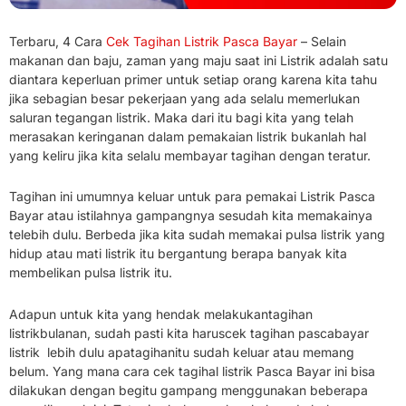
Terbaru, 4 Cara
Cek Tagihan Listrik Pasca Bayar
– Selain
makanan dan baju, zaman yang maju saat ini Listrik adalah satu
diantara keperluan primer untuk setiap orang karena kita tahu
jika sebagian besar pekerjaan yang ada selalu memerlukan
saluran tegangan listrik.
Maka dari itu bagi kita yang telah
merasakan keringanan dalam pemakaian listrik bukanlah hal
yang keliru jika kita selalu membayar tagihan dengan teratur.
Tagihan ini umumnya keluar untuk para pemakai Listrik Pasca
Bayar atau istilahnya gampangnya sesudah kita memakainya
telebih dulu.
Berbeda jika kita sudah memakai pulsa listrik yang
hidup atau mati listrik itu bergantung berapa banyak kita
membelikan pulsa listrik itu.
Adapun untuk kita yang hendak melakukan
tagihan
listrik
bulanan, sudah pasti kita harus
cek tagihan pascabayar
listrik
lebih dulu apa
tagihan
itu sudah keluar atau memang
belum.
Yang mana cara cek tagihal listrik Pasca Bayar ini bisa
dilakukan dengan begitu gampang menggunakan beberapa