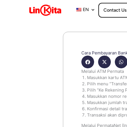
Skip
to
EN
Contact Us
content
Cara Pembayaran Bank
Melalui ATM Permata
Masukkan kartu AT
Pilih menu “Transfer
Pilih “Ke Rekening 
Masukkan nomor rek
Masukkan jumlah tra
Konfirmasi detail tr
Transaksi akan dipr
Melalui PermataNet (In