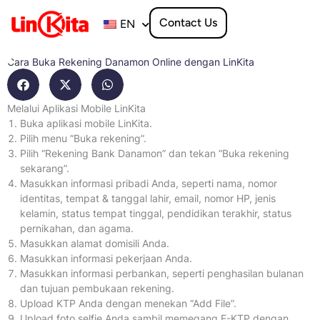
Skip
to
Contact Us
EN
content
Cara Buka Rekening Danamon Online dengan LinKita
Melalui Aplikasi Mobile LinKita
Buka aplikasi mobile LinKita.
Pilih menu “Buka rekening”.
Pilih “Rekening Bank Danamon” dan tekan “Buka rekening
sekarang”.
Masukkan informasi pribadi Anda, seperti nama, nomor
identitas, tempat & tanggal lahir, email, nomor HP, jenis
kelamin, status tempat tinggal, pendidikan terakhir, status
pernikahan, dan agama.
Masukkan alamat domisili Anda.
Masukkan informasi pekerjaan Anda.
Masukkan informasi perbankan, seperti penghasilan bulanan
dan tujuan pembukaan rekening.
Upload KTP Anda dengan menekan “Add File”.
Upload foto selfie Anda sambil memegang E-KTP dengan