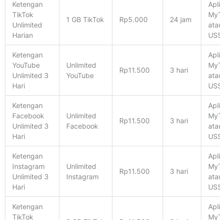
Ketengan
Apl
TikTok
MyT
1 GB TikTok
Rp5.000
24 jam
Unlimited
ata
Harian
US
Ketengan
Apl
YouTube
Unlimited
MyT
Rp11.500
3 hari
Unlimited 3
YouTube
ata
Hari
US
Ketengan
Apl
Facebook
Unlimited
MyT
Rp11.500
3 hari
Unlimited 3
Facebook
ata
Hari
US
Ketengan
Apl
Instagram
Unlimited
MyT
Rp11.500
3 hari
Unlimited 3
Instagram
ata
Hari
US
Ketengan
Apl
TikTok
MyT