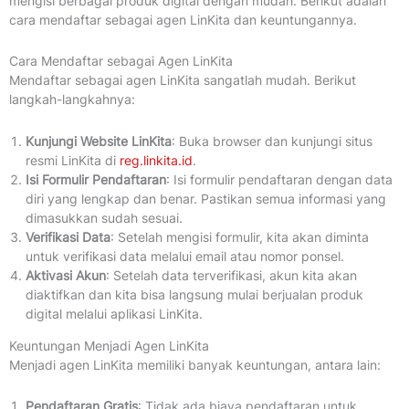
mengisi berbagai produk digital dengan mudah. Berikut adalah
cara mendaftar sebagai agen LinKita dan keuntungannya.
Cara Mendaftar sebagai Agen LinKita
Mendaftar sebagai agen LinKita sangatlah mudah. Berikut
langkah-langkahnya:
Kunjungi Website LinKita
: Buka browser dan kunjungi situs
resmi LinKita di
reg.linkita.id
.
Isi Formulir Pendaftaran
: Isi formulir pendaftaran dengan data
diri yang lengkap dan benar. Pastikan semua informasi yang
dimasukkan sudah sesuai.
Verifikasi Data
: Setelah mengisi formulir, kita akan diminta
untuk verifikasi data melalui email atau nomor ponsel.
Aktivasi Akun
: Setelah data terverifikasi, akun kita akan
diaktifkan dan kita bisa langsung mulai berjualan produk
digital melalui aplikasi LinKita.
Keuntungan Menjadi Agen LinKita
Menjadi agen LinKita memiliki banyak keuntungan, antara lain:
Pendaftaran Gratis
: Tidak ada biaya pendaftaran untuk