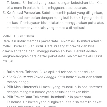
Telkomsel Unlimited yang sesuai dengan kebutuhan kita. Kita
bisa memilih paket harian, mingguan, atau bulanan.
Konfirmasi Pembelian
: Setelah memilih paket yang diinginkan,
konfirmasi pembelian dengan mengikuti instruksi yang ada di
aplikasi. Pembayaran bisa dilakukan menggunakan pulsa atau
metode pembayaran lain yang tersedia di aplikasi.
Melalui USSD *363#
Cara lain untuk membeli paket data Telkomsel Unlimited adalah
melalui kode USSD *363#. Cara ini sangat praktis dan bisa
dilakukan tanpa perlu menggunakan aplikasi. Berikut adalah
langkah-langkah cara daftar paket data Telkomsel melalui USSD
*363#:
Buka Menu Telepon
: Buka aplikasi telepon di ponsel kita.
*
Ketik 363# dan Tekan Panggil
: Ketik kode *363# dan tekan
tombol panggil.
Pilih Menu ‘Internet’
: Di menu yang muncul, pilih opsi ‘Internet’
dengan mengetik nomor yang sesuai dan tekan kirim.
Pilih ‘Paket Data Telkomsel Unlimited’
: Pilih paket data
Telkomsel Unlimited yang diinginkan. Kita bisa memilih paket
harian, mingguan, atau bulanan.