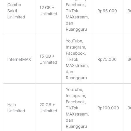
Combo
Facebook,
12 GB +
Sakti
TikTok,
Rp65.000
3
Unlimited
Unlimited
MAXstream,
dan
Ruangguru
YouTube,
Instagram,
Facebook,
15 GB +
InternetMAX
TikTok,
Rp75.000
3
Unlimited
MAXstream,
dan
Ruangguru
YouTube,
Instagram,
Facebook,
Halo
20 GB +
TikTok,
Rp100.000
3
Unlimited
Unlimited
MAXstream,
dan
Ruangguru