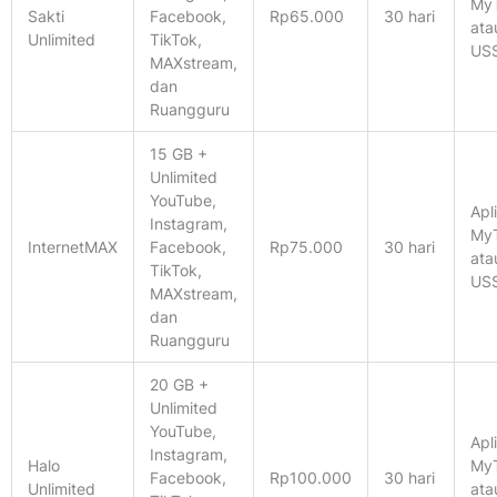
MyT
Sakti
Facebook,
Rp65.000
30 hari
ata
Unlimited
TikTok,
US
MAXstream,
dan
Ruangguru
15 GB +
Unlimited
YouTube,
Apl
Instagram,
MyT
InternetMAX
Facebook,
Rp75.000
30 hari
ata
TikTok,
US
MAXstream,
dan
Ruangguru
20 GB +
Unlimited
YouTube,
Apl
Instagram,
Halo
MyT
Facebook,
Rp100.000
30 hari
Unlimited
ata