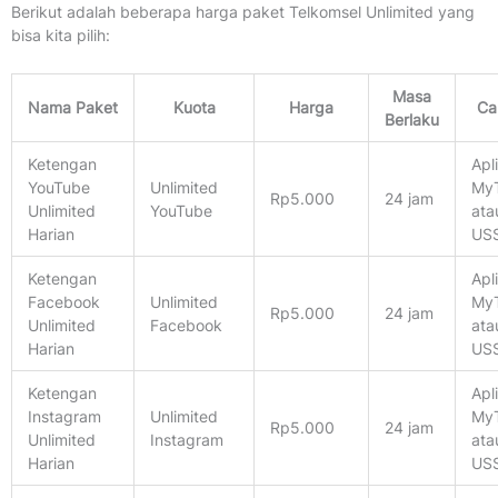
Berikut adalah beberapa harga paket Telkomsel Unlimited yang
bisa kita pilih:
Masa
Nama Paket
Kuota
Harga
Ca
Berlaku
Ketengan
Apl
YouTube
Unlimited
MyT
Rp5.000
24 jam
Unlimited
YouTube
ata
Harian
US
Ketengan
Apl
Facebook
Unlimited
MyT
Rp5.000
24 jam
Unlimited
Facebook
ata
Harian
US
Ketengan
Apl
Instagram
Unlimited
MyT
Rp5.000
24 jam
Unlimited
Instagram
ata
Harian
US