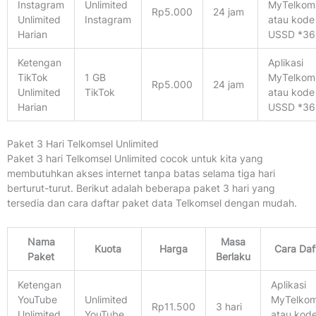
Instagram
Unlimited
MyTelkom
Rp5.000
24 jam
Unlimited
Instagram
atau kode
Harian
USSD *36
Ketengan
Aplikasi
TikTok
1 GB
MyTelkom
Rp5.000
24 jam
Unlimited
TikTok
atau kode
Harian
USSD *36
Paket 3 Hari Telkomsel Unlimited
Paket 3 hari Telkomsel Unlimited cocok untuk kita yang
membutuhkan akses internet tanpa batas selama tiga hari
berturut-turut. Berikut adalah beberapa paket 3 hari yang
tersedia dan cara daftar paket data Telkomsel dengan mudah.
Nama
Masa
Kuota
Harga
Cara Daf
Paket
Berlaku
Ketengan
Aplikasi
YouTube
Unlimited
MyTelkom
Rp11.500
3 hari
Unlimited
YouTube
atau kod