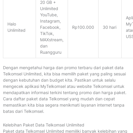
20 GB +
Unlimited
YouTube,
Apl
Instagram,
Halo
MyT
Facebook,
Rp100.000
30 hari
Unlimited
ata
TikTok,
US
MAXstream,
dan
Ruangguru
Dengan mengetahui harga dan promo terbaru dari paket data
Telkomsel Unlimited, kita bisa memilih paket yang paling sesuai
dengan kebutuhan dan budget kita. Pastikan untuk selalu
mengecek aplikasi MyTelkomsel atau website Telkomsel untuk
mendapatkan informasi terkini tentang promo dan harga paket.
Cara daftar paket data Telkomsel yang mudah dan cepat
memastikan kita bisa segera menikmati layanan internet tanpa
batas dari Telkomsel.
Kelebihan Paket Data Telkomsel Unlimited
Paket data Telkomsel Unlimited memiliki banyak kelebihan yang