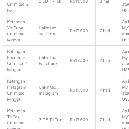
2 GB TikTok
Rp11.500
3 hari
Unlimited 3
ata
Hari
US
Ketengan
Apl
YouTube
Unlimited
MyT
Rp17.500
7 hari
Unlimited 1
YouTube
ata
Minggu
US
Ketengan
Apl
Facebook
Unlimited
MyT
Rp17.500
7 hari
Unlimited 1
Facebook
ata
Minggu
US
Ketengan
Apl
Instagram
Unlimited
MyT
Rp17.500
7 hari
Unlimited 1
Instagram
ata
Minggu
US
Ketengan
Apl
TikTok
MyT
3 GB TikTok
Rp17.500
7 hari
Unlimited 1
ata
Minggu
US