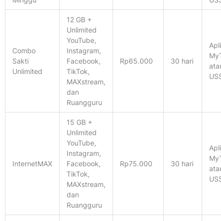
12 GB +
Unlimited
YouTube,
Apl
Combo
Instagram,
MyT
Sakti
Facebook,
Rp65.000
30 hari
ata
Unlimited
TikTok,
US
MAXstream,
dan
Ruangguru
15 GB +
Unlimited
YouTube,
Apl
Instagram,
MyT
InternetMAX
Facebook,
Rp75.000
30 hari
ata
TikTok,
US
MAXstream,
dan
Ruangguru